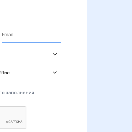
Email*
fline
го заполнения