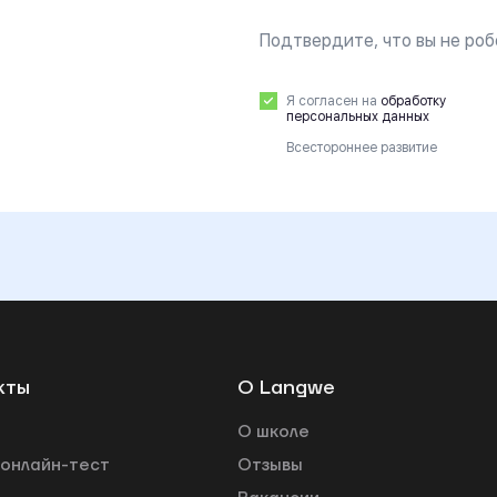
Подтвердите, что вы не роб
Я согласен на
обработку
персональных данных
Всестороннее развитие
кты
О Langwe
О школе
 онлайн-тест
Отзывы