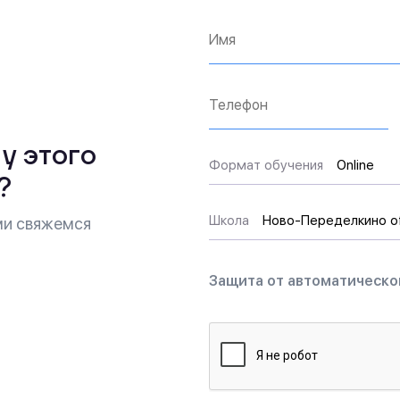
Имя*
Телефон*
 у этого
Формат
Формат обучения
Online
?
обучения
Школа
Школа
Ново-Переделкино of
ами свяжемся
Защита от автоматическо