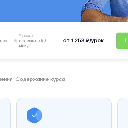
2 раза в
от 1 253 ₽/урок
яцев
неделю по 90
минут
чения
Содержание курса