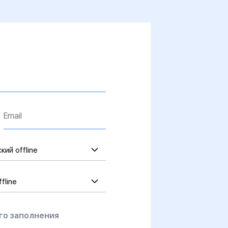
Email*
кий offline
fline
го заполнения