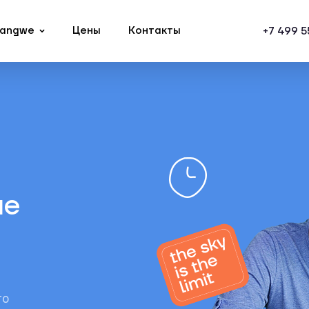
Langwe
Цены
Контакты
+7 499 
ые
го