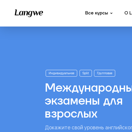
Все курсы
О 
Индивидуальное
Split
Групповое
Международн
экзамены для
взрослых
Докажите свой уровень английско