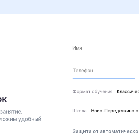
Имя*
Телефон*
Формат
Формат обучения
Классичес
ок
обучения
Школа
Школа
Ново-Переделкино of
занятие,
дложим удобный
Защита от автоматическо